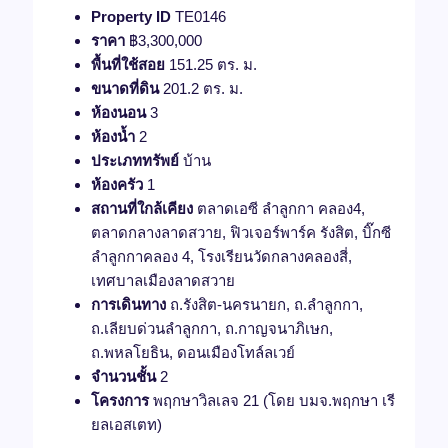
Property ID
TE0146
ราคา
฿3,300,000
พื้นที่ใช้สอย
151.25 ตร. ม.
ขนาดที่ดิน
201.2 ตร. ม.
ห้องนอน
3
ห้องน้ำ
2
ประเภททรัพย์
บ้าน
ห้องครัว
1
สถานที่ใกล้เคียง
ตลาดเอซี ลำลูกกา คลอง4,
ตลาดกลางลาดสวาย, ฟิวเจอร์พาร์ค รังสิต, บิ๊กซี
ลำลูกกาคลอง 4, โรงเรียนวัดกลางคลองสี่,
เทศบาลเมืองลาดสวาย
การเดินทาง
ถ.รังสิต-นครนายก, ถ.ลำลูกกา,
ถ.เลียบด่วนลำลูกกา, ถ.กาญจนาภิเษก,
ถ.พหลโยธิน, ดอนเมืองโทล์ลเวย์
จำนวนชั้น
2
โครงการ
พฤกษาวิลเลจ 21 (โดย บมจ.พฤกษา เรี
ยลเอสเตท)