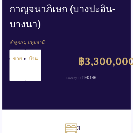
กาญจนาภิเษก (บางปะอิน-
บางนา)
ลำลูกกา, ปทุมธานี
฿3,300,00
ขาย
บ้าน
TE0146
Property ID:
More
3