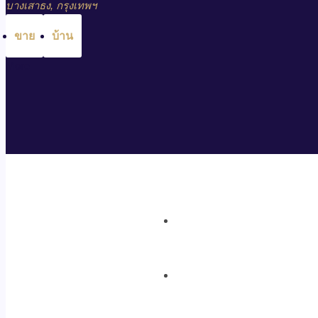
บางเสาธง, กรุงเทพฯ
ขาย
บ้าน
More