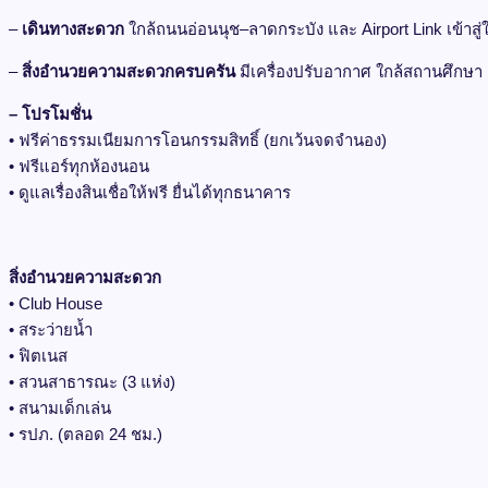
–
เดินทางสะดวก
ใกล้ถนนอ่อนนุช–ลาดกระบัง และ Airport Link เข้าสู่
–
สิ่งอำนวยความสะดวกครบครัน
มีเครื่องปรับอากาศ ใกล้สถานศึกษา 
– โปรโมชั่น
• ฟรีค่าธรรมเนียมการโอนกรรมสิทธิ์ (ยกเว้นจดจำนอง)
• ฟรีแอร์ทุกห้องนอน
• ดูแลเรื่องสินเชื่อให้ฟรี ยื่นได้ทุกธนาคาร
สิ่งอำนวยความสะดวก
• Club House
• สระว่ายน้ำ
• ฟิตเนส
• สวนสาธารณะ (3 แห่ง)
• สนามเด็กเล่น
• รปภ. (ตลอด 24 ชม.)