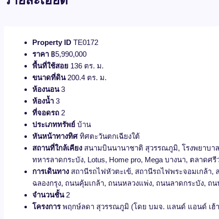
Property ID
TE0172
ราคา
฿5,990,000
พื้นที่ใช้สอย
136 ตร. ม.
ขนาดที่ดิน
200.4 ตร. ม.
ห้องนอน
3
ห้องน้ำ
3
ที่จอดรถ
2
ประเภททรัพย์
บ้าน
หันหน้าทางทิศ
ทิศตะวันตกเฉียงใต้
สถานที่ใกล้เคียง
สนามบินนานาชาติ สุวรรณภูมิ, โรงพยาบาลจุ
ทหารลาดกระบัง, Lotus, Home pro, Mega บางนา, ตลาดศรีวาร
การเดินทาง
สถานีรถไฟหัวตะเข้, สถานีรถไฟพระจอมเกล้า, สถ
ฉลองกรุง, ถนนคุ้มเกล้า, ถนนหลวงแพ่ง, ถนนลาดกระบัง, ถน
จำนวนชั้น
2
โครงการ
พฤกษ์ลดา สุวรรณภูมิ (โดย บมจ. แลนด์ แอนด์ เฮ้า