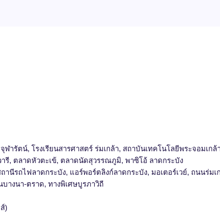
ฬารัตน์, โรงเรียนสารศาสตร์ ร่มเกล้า, สถาบันเทคโนโลยีพระจอมเกล้า
ี, ตลาดหัวตะเข้, ตลาดนัดสุวรรณภูมิ, พาซิโอ้ ลาดกระบัง
านีรถไฟลาดกระบัง, แอร์พอร์ตลิงก์ลาดกระบัง, มอเตอร์เวย์, ถนนร่มเก
นบางนา-ตราด, ทางพิเศษบูรภาวิถี
ส์)