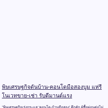
พิษเศรษฐกิจดันบ้าน-คอนโดมือสองบูม แห่รี
โนเวทขาย-เช่า รับดีมานด์แรง
"พิษเศรษฐกิจเร่งกระแส ‘คอนโด-บ้านมือสอง’ คึกคัก ผู้ซื้อผ่อนต่อไม่