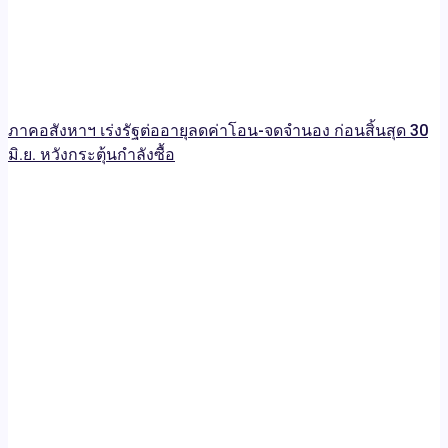
ภาคอสังหาฯ เร่งรัฐต่ออายุลดค่าโอน-จดจำนอง ก่อนสิ้นสุด 30
มิ.ย. หวังกระตุ้นกำลังซื้อ