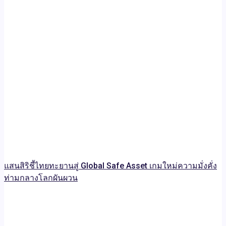
แสนสิริชี้ไทยทะยานสู่ Global Safe Asset เกมใหม่ความมั่งคั่ง
ท่ามกลางโลกผันผวน