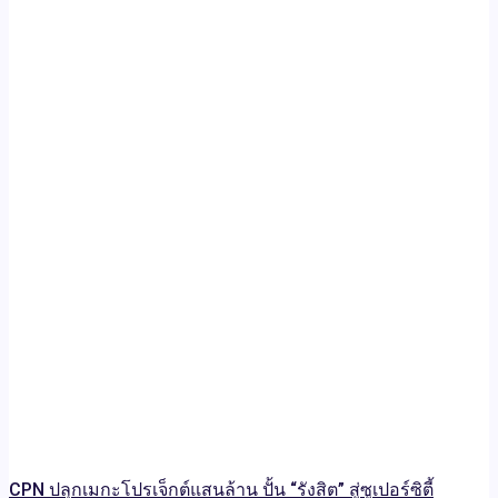
CPN ปลุกเมกะโปรเจ็กต์แสนล้าน ปั้น “รังสิต” สู่ซูเปอร์ซิตี้