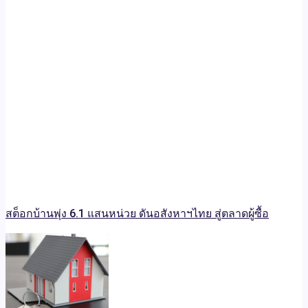
สต็อกบ้านพุ่ง 6.1 แสนหน่วย ดันอสังหาฯไทย สู่ตลาดผู้ซื้อ