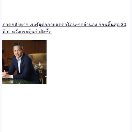
ภาคอสังหาฯ เร่งรัฐต่ออายุลดค่าโอน-จดจำนอง ก่อนสิ้นสุด 30
มิ.ย. หวังกระตุ้นกำลังซื้อ